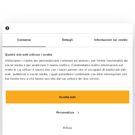
Consenso
Dettagli
Informazioni sui cookie
Questo sito web utilizza i cookie
Utilizziamo i cookie per personalizzare contenuti ed annunci, per fornire funzionalità dei
social media e per analizzare il nostro traffico. Condividiamo inoltre informazioni sul
modo in cui utilizzi il nostro sito con i nostri partner che si occupano di analisi dei dati
web, pubblicità e social media, i quali potrebbero combinarle con altre informazioni che
hai fornito loro o che hanno raccolto dal tuo utilizzo dei loro servizi.
Accetta tutti
Personalizza
Ocean sweatsuit
200 €
Rifiuta