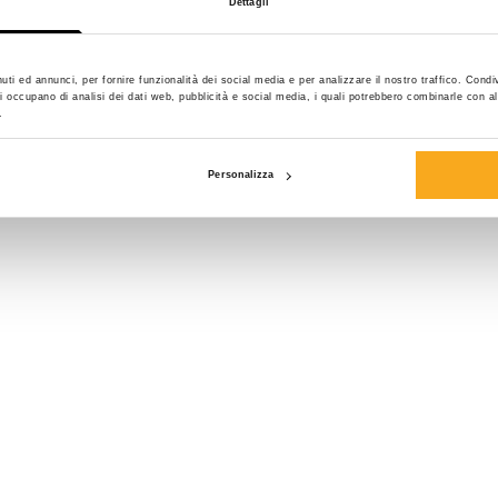
Dettagli
Taglia*
uti ed annunci, per fornire funzionalità dei social media e per analizzare il nostro traffico. Condi
e si occupano di analisi dei dati web, pubblicità e social media, i quali potrebbero combinarle con a
.
Personalizza