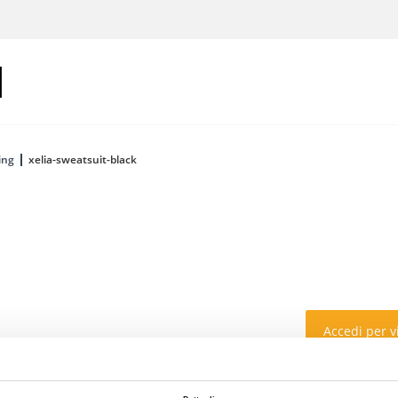
ing
xelia-sweatsuit-black
Accedi per vi
Colore: