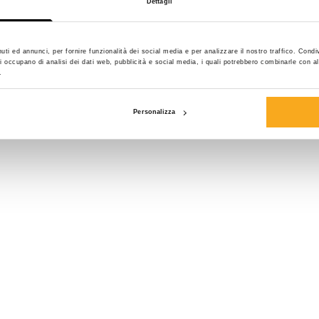
Dettagli
Taglia*
uti ed annunci, per fornire funzionalità dei social media e per analizzare il nostro traffico. Condi
e si occupano di analisi dei dati web, pubblicità e social media, i quali potrebbero combinarle con a
.
Personalizza