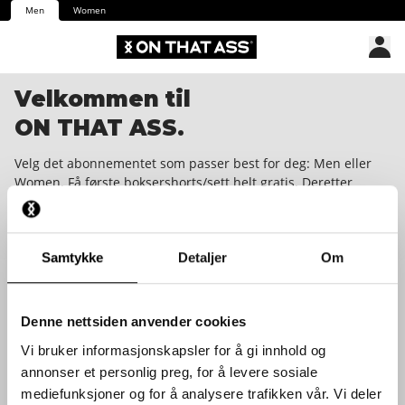
Men
Women
Velkommen til
ON THAT ASS.
Velg det abonnementet som passer best for deg: Men eller
Women. Få første boksershorts/sett helt gratis. Deretter
mottar du en eksklusiv overraskelse i postkassa di hver
måned. Kan avtalen sies opp når som helst med en måneds
varsel. We dare you to wear it!
Samtykke
Detaljer
Om
Denne nettsiden anvender cookies
Vi bruker informasjonskapsler for å gi innhold og
annonser et personlig preg, for å levere sosiale
mediefunksjoner og for å analysere trafikken vår. Vi deler