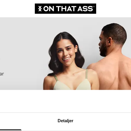
r
ar
o
Detaljer