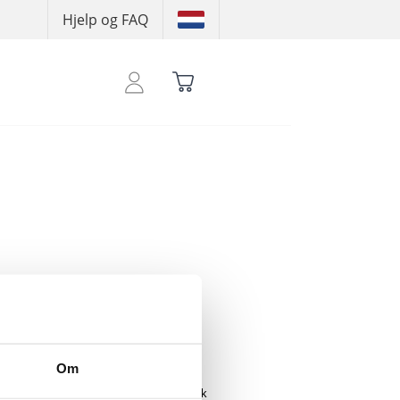
Hjelp og FAQ
 å se handlekreditten din
Om
 kombinerer stil og komfort med en myk