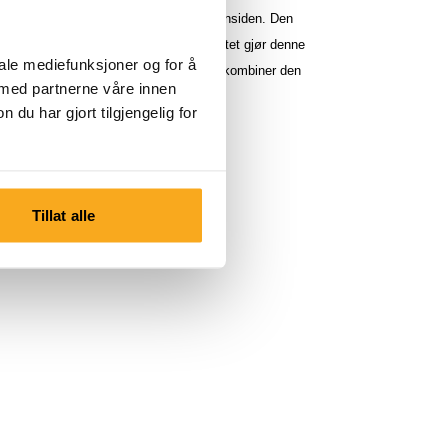
landing og et pustende frottéstoff på innsiden. Den
g det diskrete logotrykket midt på brystet gjør denne
iale mediefunksjoner og for å
til hverdagsbruk. Bruk den casual eller kombiner den
 med partnerne våre innen
 joggebukse for en komplett look.
u har gjort tilgjengelig for
Tillat alle