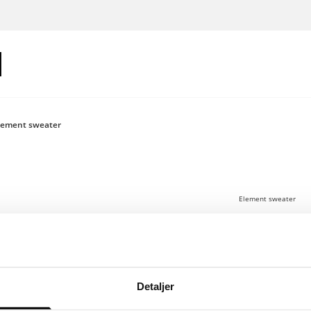
lement sweater
Element sweater
100 €
Logg inn for
Detaljer
Element-genseren