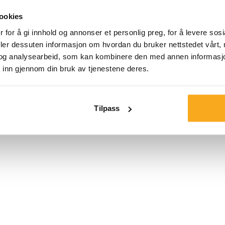
bomullspolyesterb
ookies
tidløse designen o
 for å gi innhold og annonser et personlig preg, for å levere sos
genseren perfekt 
deler dessuten informasjon om hvordan du bruker nettstedet vårt,
med en matchende
og analysearbeid, som kan kombinere den med annen informasjon d
 inn gjennom din bruk av tjenestene deres.
Farge:
Størrelse*
Tilpass