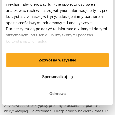
W ten sposób utworzysz konto i otrzymasz pierwszy bezpłatny
i reklam, aby oferować funkcje społecznościowe i
bokserki.
analizować ruch w naszej witrynie. Informacje o tym, jak
korzystasz z naszej witryny, udostępniamy partnerom
Imię*
Nazwisko*
społecznościowym, reklamowym i analitycznym.
Partnerzy mogą połączyć te informacje z innymi danymi
otrzymanymi od Ciebie lub uzyskanymi podczas
E-mail*
korzystania z ich usług.
Hasło*
Zezwól na wszystkie
Kraj
Spersonalizuj
Zakończ rejestrację.
Odmowa
Aby zawrzeć subskrypcję, prosimy o dokonanie płatności
weryfikacyjnej. Po otrzymaniu bezpłatnych bokserek masz 14