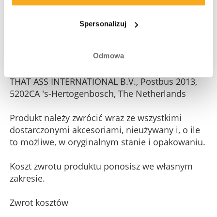
członkowskiego w ramach subskrypcji. Nie
musisz zwracać takiego bezpłatnego produktu
Spersonalizuj
członkowskiego przy odstąpieniu od
subskrypcji.
Odmowa
Zwrócone produkty należy wysłać na adres ON
THAT ASS INTERNATIONAL B.V., Postbus 2013,
5202CA 's-Hertogenbosch, The Netherlands
Produkt należy zwrócić wraz ze wszystkimi
dostarczonymi akcesoriami, nieużywany i, o ile
to możliwe, w oryginalnym stanie i opakowaniu.
Koszt zwrotu produktu ponosisz we własnym
zakresie.
Zwrot kosztów