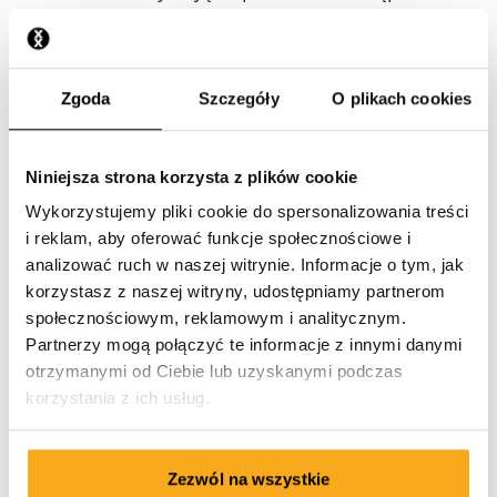
umowy, możesz zatrzymać bezpłatny produkt
członkowski otrzymany w ramach subskrypcji.
W związku z tym, w okresie odstąpienia od
umowy możesz dowolnie korzystać z
Zgoda
Szczegóły
O plikach cookies
bezpłatnego produktu członkowskiego i nie
ponosisz odpowiedzialności za utratę jego
Niniejsza strona korzysta z plików cookie
wartości.
Wykorzystujemy pliki cookie do spersonalizowania treści
Zwrot produktu
i reklam, aby oferować funkcje społecznościowe i
analizować ruch w naszej witrynie. Informacje o tym, jak
Musisz zwrócić zamówiony produkt
korzystasz z naszej witryny, udostępniamy partnerom
społecznościowym, reklamowym i analitycznym.
niezwłocznie, w każdym wypadku w ciągu 14 dni
Partnerzy mogą połączyć te informacje z innymi danymi
od dnia, w którym poinformowałeś nas o
otrzymanymi od Ciebie lub uzyskanymi podczas
odstąpieniu od subskrypcji lub umowy
korzystania z ich usług.
sprzedaży. Nie dotyczy to sytuacji, gdy
odstępujesz od subskrypcji w okresie
odstąpienia od umowy, który rozpoczyna się po
Zezwól na wszystkie
otrzymaniu bezpłatnego produktu