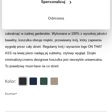
Spersonalizuj
Zaloguj się, aby zobaczyć swoją uzbieraną kwotę do
wykorzystania
Odmowa
Koszulka Luan to ponadczasowy niezbędnik, którego nie powinno
zabraknąć w żadnej garderobie. Wykonana w 100% z wysokiej jakości
bawełny, koszulka oferuje miękki, przewiewny krój, który zapewnia
wygodę przez cały dzień. Regularny krój i wyraziste logo ON THAT
ASS na lewej piersi nadają jej subtelny, stylowy wygląd. Dzięki
minimalistycznemu designowi koszulka jest niezwykle uniwersalna.
To prawdziwy must-have na co dzień.
Kolor:
Rozmiar*