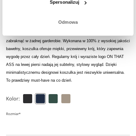
Spersonalizuj
Zaloguj się, aby zobaczyć swoją uzbieraną kwotę do
wykorzystania
Odmowa
Koszulka Luan to ponadczasowy niezbędnik, którego nie powinno
zabraknąć w żadnej garderobie. Wykonana w 100% z wysokiej jakości
bawełny, koszulka oferuje miękki, przewiewny krój, który zapewnia
wygodę przez cały dzień. Regularny krój i wyraziste logo ON THAT
ASS na lewej piersi nadają jej subtelny, stylowy wygląd. Dzięki
minimalistycznemu designowi koszulka jest niezwykle uniwersalna.
To prawdziwy must-have na co dzień.
Kolor:
Rozmiar*