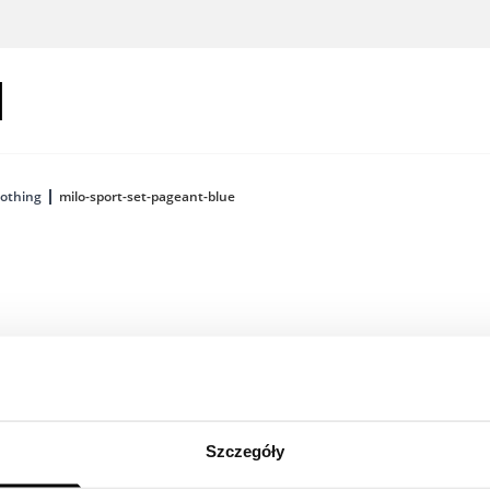
lothing
milo-sport-set-pageant-blue
Zaloguj się,
wykorzystan
Szczegóły
Kolor: