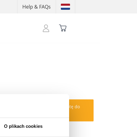
Help & FAQs
 aby zobaczyć swoją uzbieraną kwotę do
ia
O plikach cookies