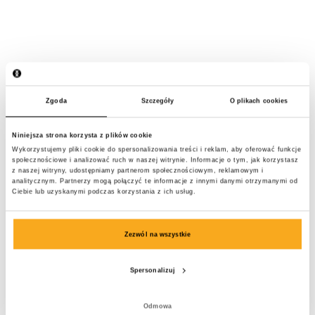
Zgoda
Szczegóły
O plikach cookies
Niniejsza strona korzysta z plików cookie
Wykorzystujemy pliki cookie do spersonalizowania treści i reklam, aby oferować funkcje
społecznościowe i analizować ruch w naszej witrynie. Informacje o tym, jak korzystasz
z naszej witryny, udostępniamy partnerom społecznościowym, reklamowym i
analitycznym. Partnerzy mogą połączyć te informacje z innymi danymi otrzymanymi od
Ciebie lub uzyskanymi podczas korzystania z ich usług.
Zezwól na wszystkie
Spersonalizuj
Ocean sweatsuit
200 €
Odmowa