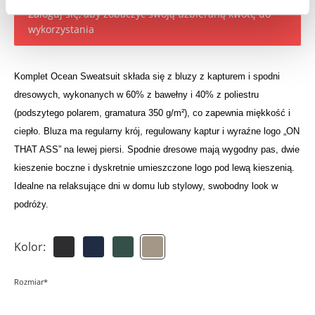
Zaloguj się, aby zobaczyć swoją uzbieraną kwotę do
wykorzystania
Komplet Ocean Sweatsuit składa się z bluzy z kapturem i spodni
dresowych, wykonanych w 60% z bawełny i 40% z poliestru
(podszytego polarem, gramatura 350 g/m²), co zapewnia miękkość i
ciepło. Bluza ma regularny krój, regulowany kaptur i wyraźne logo „ON
THAT ASS” na lewej piersi. Spodnie dresowe mają wygodny pas, dwie
kieszenie boczne i dyskretnie umieszczone logo pod lewą kieszenią.
Idealne na relaksujące dni w domu lub stylowy, swobodny look w
podróży.
Kolor:
Rozmiar*