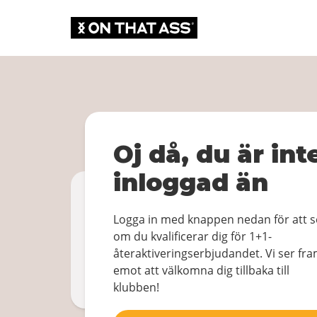
Oj då, du är int
inloggad än
Bli medlem igen!
1+1 GRATIS
Logga in med knappen nedan för att s
om du kvalificerar dig för 1+1-
återaktiveringserbjudandet. Vi ser fr
Logga in
emot att välkomna dig tillbaka till
klubben!
Genom att bekräfta godkänner du
Allmänna villk