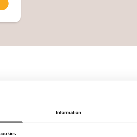
orts väntar.
De
s välkomstgåva med din
Information
t och överraskande tryck till
Gr
cookies
Al