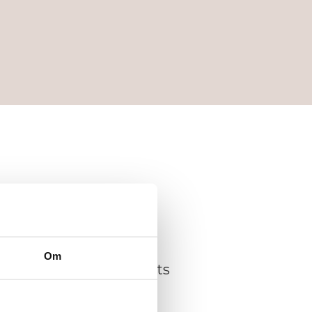
n senaste designen
Om
atis mystery boxershorts
ltid fri frakt