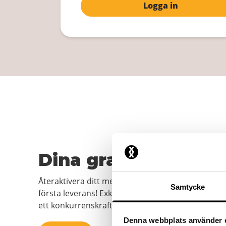
Logga in
Dina gratis boxersh
Återaktivera ditt medlemskap nu och få en grati
Samtycke
första leverans! Exklusiva designer, högsta kvalite
ett konkurrenskraftigt pris. Så vad väntar du på?
Denna webbplats använder 