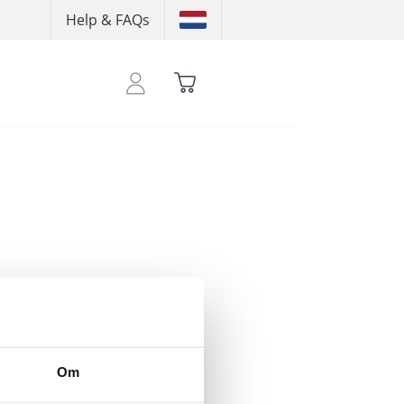
Help & FAQs
att se dina krediter
Om