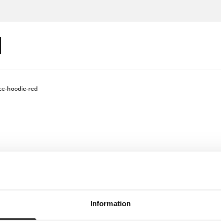
ce-hoodie-red
Logga in för 
Information
Färg: