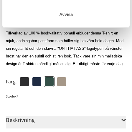
Logga in för att se dina krediter
Avvisa
Luan T-shirten är en tidlös essential som inte får saknas i garderoben.
Tillverkad av 100 % högkvalitativ bomull erbjuder denna T-shirt en
mjuk, andningsbar passform som håller sig bekväm hela dagen. Med
sin regular fit och den skrivna "ON THAT ASS"-logotypen på vänster
bröst har den en subtil och stilren look. Tack vare sin minimalistiska
design är T-shirten oändligt mångsidig. Ett riktigt måste för varje dag.
Färg:
Storlek*
Beskrivning