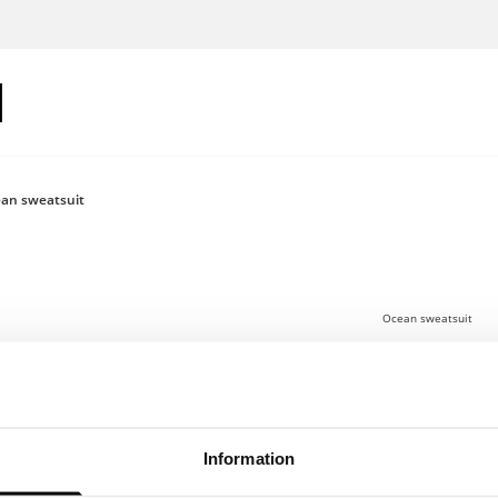
an sweatsuit
Ocean sweatsuit
200 €
Logga in för 
Information
Ocean Sweatsuit 