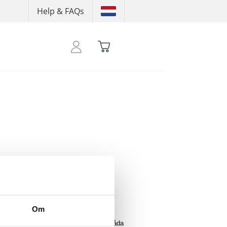
Help & FAQs
att se dina krediter
Om
består av en hoodie och sweatpants, båda