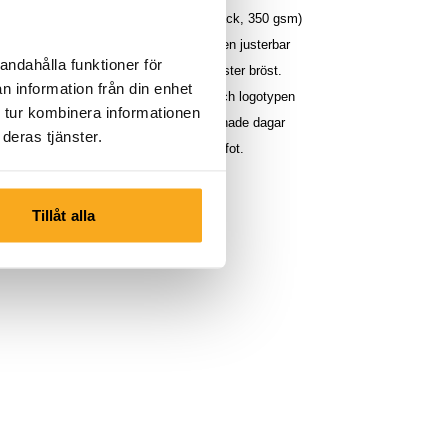
 % bomull och 40 % polyester (fleece back, 350 gsm)
rm känsla. Hoodien har en regular fit, en justerbar
andahålla funktioner för
ivna "ON THAT ASS"-logotypen på vänster bröst.
n information från din enhet
en bekväm midjeresår, två sidfickor och logotypen
 tur kombinera informationen
under vänster ficka. Perfekt för avslappnade dagar
deras tjänster.
lren, casual look när du är på resande fot.
Tillåt alla