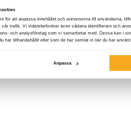
tillverkade av 60
cookies
för en mjuk och va
e för att anpassa innehållet och annonserna till användarna, tillh
huva och den skr
vår trafik. Vi vidarebefordrar även sådana identifierare och anna
Sweatpantsen har 
nnons- och analysföretag som vi samarbetar med. Dessa kan i sin
diskret placerad 
har tillhandahållit eller som de har samlat in när du har använt 
hemma eller en sti
Färg:
Anpassa
Storlek*