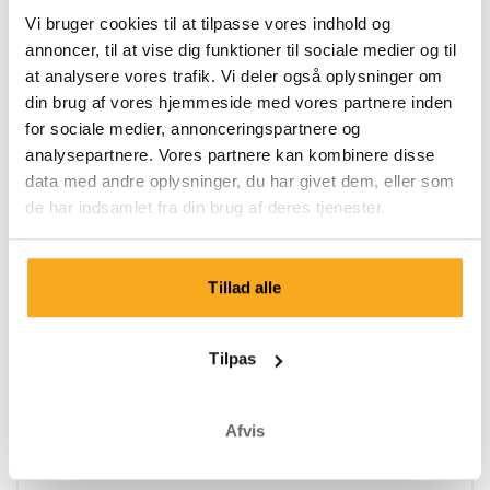
Altid gratis fragt
Vi bruger cookies til at tilpasse vores indhold og
annoncer, til at vise dig funktioner til sociale medier og til
at analysere vores trafik. Vi deler også oplysninger om
Dine gratis boxershorts er klar.
din brug af vores hjemmeside med vores partnere inden
for sociale medier, annonceringspartnere og
Genaktiver dit medlemskab nu, og modtag en gratis
analysepartnere. Vores partnere kan kombinere disse
velkomstgave med din første levering. Eksklusive designs, høj
data med andre oplysninger, du har givet dem, eller som
kvalitet og unikke prints til en skarp pris. Hvad venter du på?
de har indsamlet fra din brug af deres tjenester.
Log ind
Tillad alle
Tilpas
Godt at vide.
Afvis
Kampagnebetingelser