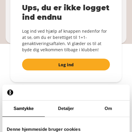
Bliv medlem igen!
Ups, du er ikke logget
1+1 GRATIS
ind endnu
Log ind
Log ind ved hjælp af knappen nedenfor for
Ved at bekræfte accepterer du de
Vilkår og betingelser
.
at se, om du er berettiget til 1+1-
genaktiveringsaftalen. Vi glæder os til at
byde dig velkommen tilbage i klubben!
Log ind
Det nyeste design
Samtykke
Detaljer
Om
En gratis Mystery boxershorts
Denne hjemmeside bruger cookies