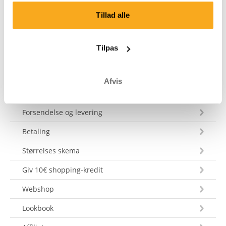
Tillad alle
Andet
Tilpas
Sidst opdateret den: juni 2024
Afvis
Kundeservice
Forsendelse og levering
Betaling
Størrelses skema
Giv 10€ shopping-kredit
Webshop
Lookbook