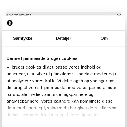
Abonnement
Betænkningstid
Samtykke
Detaljer
Om
Fakturering og opsigelse
Denne hjemmeside bruger cookies
Vi bruger cookies til at tilpasse vores indhold og
Garanti for returnering
annoncer, til at vise dig funktioner til sociale medier og til
at analysere vores trafik. Vi deler også oplysninger om
Genaktivering
din brug af vores hjemmeside med vores partnere inden
for sociale medier, annonceringspartnere og
analysepartnere. Vores partnere kan kombinere disse
Loyalty
data med andre oplysninger, du har givet dem, eller som
de har indsamlet fra din brug af deres tjenester.
Generelt