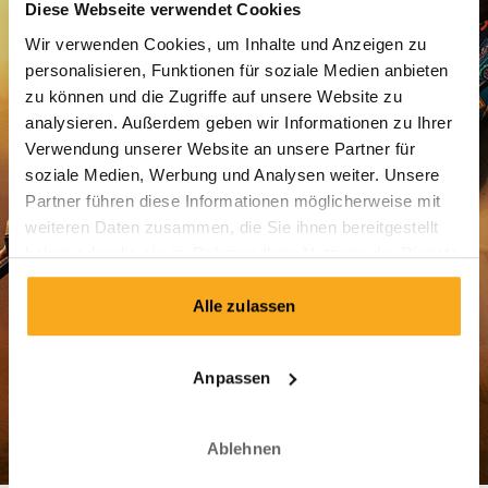
Diese Webseite verwendet Cookies
Wir verwenden Cookies, um Inhalte und Anzeigen zu
personalisieren, Funktionen für soziale Medien anbieten
Passwort zurücksetzen
zu können und die Zugriffe auf unsere Website zu
analysieren. Außerdem geben wir Informationen zu Ihrer
Einloggen
Verwendung unserer Website an unsere Partner für
soziale Medien, Werbung und Analysen weiter. Unsere
Partner führen diese Informationen möglicherweise mit
weiteren Daten zusammen, die Sie ihnen bereitgestellt
haben oder die sie im Rahmen Ihrer Nutzung der Dienste
gesammelt haben.
Alle zulassen
Kundenservice
Anpassen
Versand & Lieferung
Bezahlung
Ablehnen