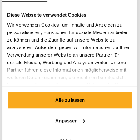
Kostenloser Versand
Diese Webseite verwendet Cookies
Wir verwenden Cookies, um Inhalte und Anzeigen zu
Deine gratis socks wartet auf
personalisieren, Funktionen für soziale Medien anbieten
dich.
zu können und die Zugriffe auf unsere Website zu
analysieren. Außerdem geben wir Informationen zu Ihrer
Reaktiviere jetzt deine Mitgliedschaft und erhalte ein
Verwendung unserer Website an unsere Partner für
kostenloses Willkommensgeschenk zu deiner ersten
soziale Medien, Werbung und Analysen weiter. Unsere
Lieferung! Exklusive Designs, Top-Qualität und
Partner führen diese Informationen möglicherweise mit
überraschende Prints zu einem günstigen Preis. Worauf
weiteren Daten zusammen, die Sie ihnen bereitgestellt
wartest du noch?
haben oder die sie im Rahmen Ihrer Nutzung der Dienste
gesammelt haben.
Einloggen
Alle zulassen
Anpassen
Gut zu wissen