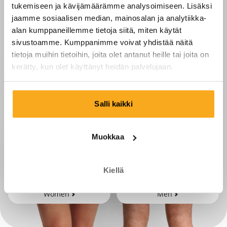
tukemiseen ja kävijämäärämme analysoimiseen. Lisäksi
jaamme sosiaalisen median, mainosalan ja analytiikka-
alan kumppaneillemme tietoja siitä, miten käytät
sivustoamme. Kumppanimme voivat yhdistää näitä
tietoja muihin tietoihin, joita olet antanut heille tai joita on
kerätty, kun olet käyttänyt heidän palvelujaan.
Salli kaikki
Muokkaa
Kiellä
Women
Men