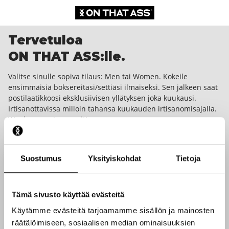
Tervetuloa
ON THAT ASS:lle.
Valitse sinulle sopiva tilaus: Men tai Women. Kokeile
ensimmäisiä boksereitasi/settiäsi ilmaiseksi. Sen jälkeen saat
postilaatikkoosi eksklusiivisen yllätyksen joka kuukausi.
Irtisanottavissa milloin tahansa kuukauden irtisanomisajalla.
We dare you to wear it!
Suostumus
Yksityiskohdat
Tietoja
Tämä sivusto käyttää evästeitä
Käytämme evästeitä tarjoamamme sisällön ja mainosten
räätälöimiseen, sosiaalisen median ominaisuuksien