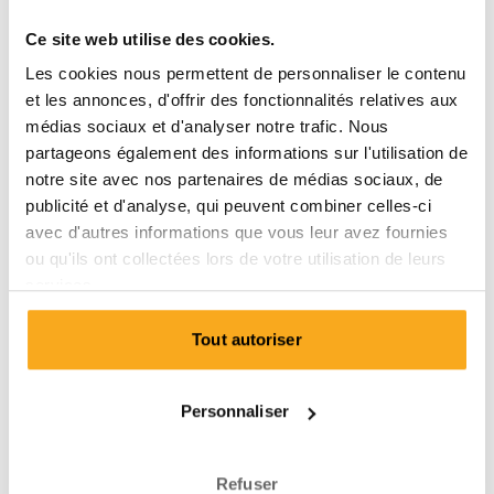
Ce site web utilise des cookies.
11. DROIT DE RÉTRACTATION DE L'ABONNEMENT
Les cookies nous permettent de personnaliser le contenu
et les annonces, d'offrir des fonctionnalités relatives aux
12. PROGRAMME DE FIDÉLITÉ
médias sociaux et d'analyser notre trafic. Nous
partageons également des informations sur l'utilisation de
notre site avec nos partenaires de médias sociaux, de
13. PRODUIT DE FIDÉLITÉ - DROIT DE RÉTRACTATION
publicité et d'analyse, qui peuvent combiner celles-ci
avec d'autres informations que vous leur avez fournies
ou qu'ils ont collectées lors de votre utilisation de leurs
14. OBLIGATIONS DE L'ABONNÉ
services.
15. CONFORMITÉ
Tout autoriser
16. DONNÉES À CARACTÈRE PERSONNEL
Personnaliser
17. LOI APPLICABLE
Refuser