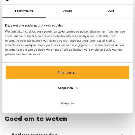
Altijd gratis verzending
Toestemming
Details
Over
Deze website maakt gebruik van cookies
Je gratis boxershort ligt klaar.
We gebruiken cookies om content en advertenties te personaliseren, om functies voor
social media te bieden en om ons websiteverkeer te analyseren. Ook delen we
Sluit nu je abonnement af en ontvang een gratis
informatie over uw gebruik van onze site met onze partners voor social media,
adverteren en analyse. Deze partners kunnen deze gegevens combineren met andere
welkomstcadeau bij je eerste levering! Exclusieve designs,
informatie die u aan ze heeft verstrekt of die ze hebben verzameld op basis van uw
topkwaliteit en verrassende prints voor een scherpe prijs.
gebruik van hun services.
Waar wacht je nog op?
Alles toestaan
Inloggen
Aanpassen
Weigeren
Goed om te weten