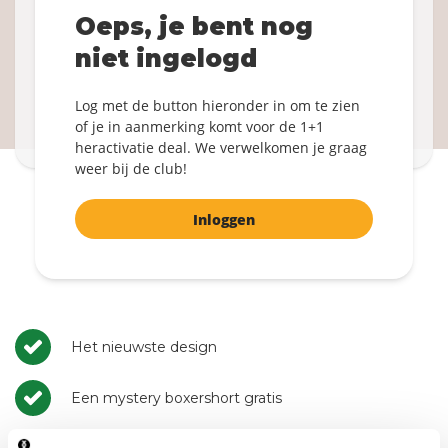
Word weer member!
Oeps, je bent nog
1+1 GRATIS
niet ingelogd
Inloggen
Log met de button hieronder in om te zien
Door te bevestigen ga je akkoord met de
Algemene
of je in aanmerking komt voor de 1+1
Voorwaarden
.
heractivatie deal. We verwelkomen je graag
weer bij de club!
Inloggen
Het nieuwste design
Een mystery boxershort gratis