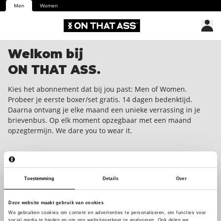
Men
Women
Welkom bij
ON THAT ASS.
Kies het abonnement dat bij jou past: Men of Women.
Probeer je eerste boxer/set gratis. 14 dagen bedenktijd.
Daarna ontvang je elke maand een unieke verrassing in je
brievenbus. Op elk moment opzegbaar met een maand
opzegtermijn. We dare you to wear it.
Toestemming
Details
Over
Deze website maakt gebruik van cookies
We gebruiken cookies om content en advertenties te personaliseren, om functies voor
social media te bieden en om ons websiteverkeer te analyseren. Ook delen we