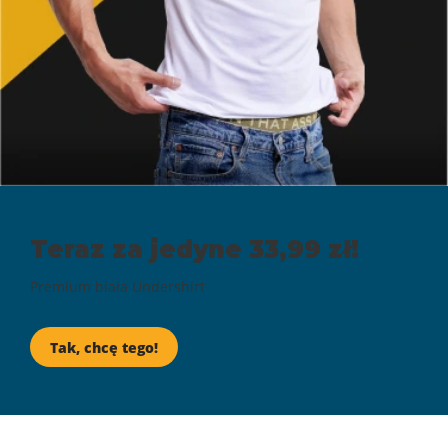
Teraz za jedyne 33,99 zł!
Premium biała Undershirt
Tak, chcę tego!