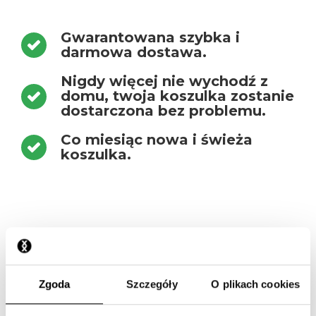
Gwarantowana szybka i
darmowa dostawa.
Nigdy więcej nie wychodź z
domu, twoja koszulka zostanie
dostarczona bez problemu.
Co miesiąc nowa i świeża
koszulka.
To idealny moment, żeby
dołączyć do nas.
Zgoda
Szczegóły
O plikach cookies
Zwykle nasze koszulki kosztują 55,00 zł, ale specjalnie dla
nowych członków oferujemy je teraz za jedyne 33,99 zł.