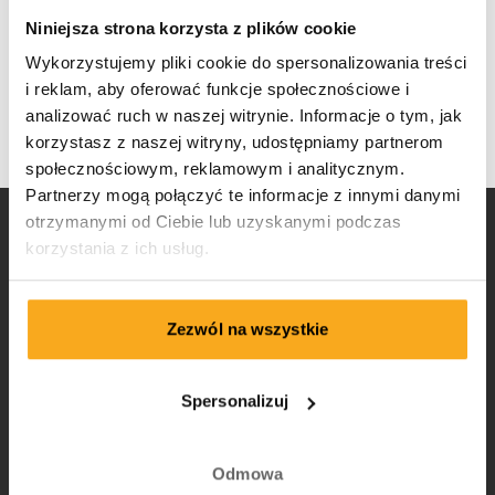
Otrzymujesz tę samą jakość za niespotykanie niską cenę!
Na co czekasz?
Niniejsza strona korzysta z plików cookie
Wykorzystujemy pliki cookie do spersonalizowania treści
i reklam, aby oferować funkcje społecznościowe i
Tak, chcę tego!
analizować ruch w naszej witrynie. Informacje o tym, jak
korzystasz z naszej witryny, udostępniamy partnerom
społecznościowym, reklamowym i analitycznym.
Partnerzy mogą połączyć te informacje z innymi danymi
otrzymanymi od Ciebie lub uzyskanymi podczas
Go for it:
korzystania z ich usług.
Sprawdź swoje dane
1
Zezwól na wszystkie
Wybierz swój rozmiar
2
Spersonalizuj
Aktywuj członkostwo
3
Odmowa
Undershirt