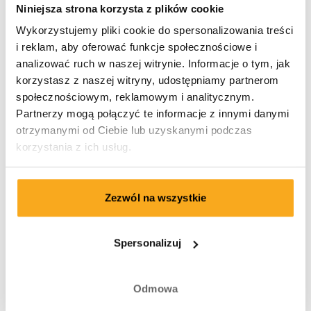
Niniejsza strona korzysta z plików cookie
Chcesz zrezygnować z subskrypcji ON THAT ASS w
Wykorzystujemy pliki cookie do spersonalizowania treści
okresie do namysłu? Wypełnij nasz formularz
i reklam, aby oferować funkcje społecznościowe i
odstąpienia. Uwaga: Tylko Ty lub osoba upoważniona
analizować ruch w naszej witrynie. Informacje o tym, jak
możecie anulować subskrypcje na Twoje nazwisko.
korzystasz z naszej witryny, udostępniamy partnerom
Masz kilka subskrypcji na jednym koncie? Wypełnij
społecznościowym, reklamowym i analitycznym.
formularz osobno dla każdej subskrypcji, którą chcesz
Partnerzy mogą połączyć te informacje z innymi danymi
anulować.
otrzymanymi od Ciebie lub uzyskanymi podczas
korzystania z ich usług.
Obsługa klienta
Wysyłka & dostawa
Zezwól na wszystkie
Płatność
Tabela rozmiarów
Spersonalizuj
Otrzymaj 10 € kredyt w sklepie
Odmowa
Webshop