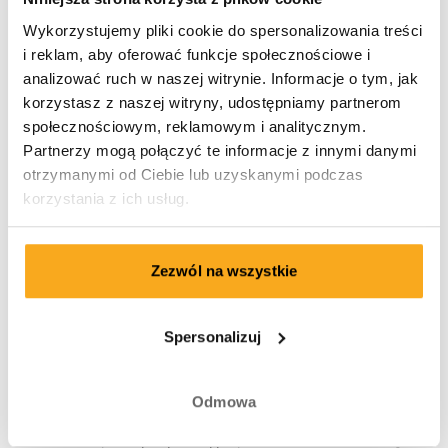
chatbota, aby szybko uzyskać odpowiedź. Kliknij
Wykorzystujemy pliki cookie do spersonalizowania treści
„Skontaktuj się”, wybierz rodzaj członkostwa i zadaj
i reklam, aby oferować funkcje społecznościowe i
pytanie. Można się z nami skontaktować również
analizować ruch w naszej witrynie. Informacje o tym, jak
poprzez em hello-pl@onthatass.com. Staramy się
korzystasz z naszej witryny, udostępniamy partnerom
odpowiadać na pytania w ciągu 3 dni roboczych. Tel: +31
społecznościowym, reklamowym i analitycznym.
73 303 41 75 (pon–pt, 09:00–12:00).
Partnerzy mogą połączyć te informacje z innymi danymi
otrzymanymi od Ciebie lub uzyskanymi podczas
Wysłać wiadomość
korzystania z ich usług.
Zezwól na wszystkie
Obsługa klienta
Spersonalizuj
Wysyłka & dostawa
Płatność
Odmowa
Tabela rozmiarów