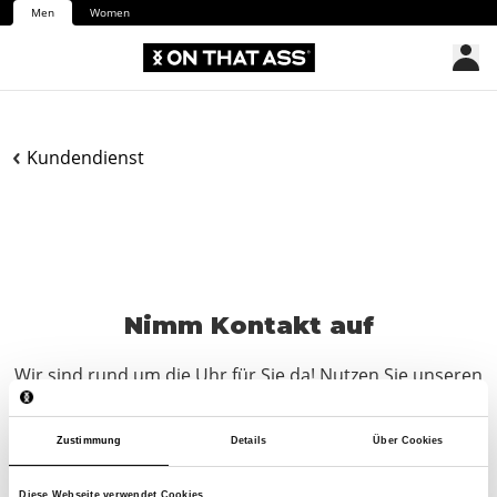
Men
Women
Kundendienst
Nimm Kontakt auf
Wir sind rund um die Uhr für Sie da! Nutzen Sie unseren
Chatbot, um schnell eine Antwort zu erhalten. Klicken
Sie auf „Kontakt aufnehmen“, wählen Sie Ihre Art der
Zustimmung
Details
Über Cookies
Mitgliedschaft aus und stellen Sie Ihre Frage. Sie
erreichen uns auch unter hello-de@onthatass.com. Wir
Diese Webseite verwendet Cookies