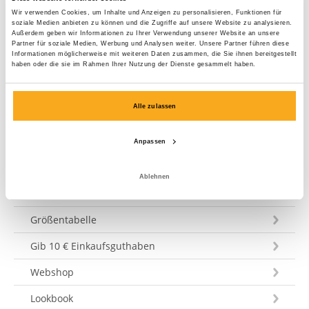
bemühen uns, Ihre Frage innerhalb von 3 Werktagen zu
Wir verwenden Cookies, um Inhalte und Anzeigen zu personalisieren, Funktionen für
beantworten. Tel: +31 73 303 41 75 (Mo–Fr, 09:00–12:00).
soziale Medien anbieten zu können und die Zugriffe auf unsere Website zu analysieren.
Außerdem geben wir Informationen zu Ihrer Verwendung unserer Website an unsere
Partner für soziale Medien, Werbung und Analysen weiter. Unsere Partner führen diese
Eine Nachricht schicken
Informationen möglicherweise mit weiteren Daten zusammen, die Sie ihnen bereitgestellt
haben oder die sie im Rahmen Ihrer Nutzung der Dienste gesammelt haben.
Alle zulassen
Kundenservice
Anpassen
Versand & Lieferung
Ablehnen
Bezahlung
Größentabelle
Gib 10 € Einkaufsguthaben
Webshop
Lookbook