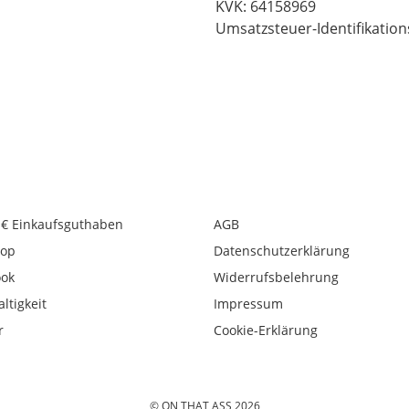
KVK: 64158969
Umsatzsteuer-Identifikatio
 € Einkaufsguthaben
AGB
op
Datenschutzerklärung
ook
Widerrufsbelehrung
ltigkeit
Impressum
r
Cookie-Erklärung
© ON THAT ASS 2026