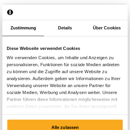
Habt ihr auch Boxershorts in Unifarben?
Wo werden die Boxershorts hergestellt?
Zustimmung
Details
Über Cookies
Diese Webseite verwendet Cookies
Wir verwenden Cookies, um Inhalte und Anzeigen zu
personalisieren, Funktionen für soziale Medien anbieten
zu können und die Zugriffe auf unsere Website zu
Nimm Kontakt auf
analysieren. Außerdem geben wir Informationen zu Ihrer
Verwendung unserer Website an unsere Partner für
Wir sind rund um die Uhr für Sie da! Nutzen Sie unseren
soziale Medien, Werbung und Analysen weiter. Unsere
Chatbot, um schnell eine Antwort zu erhalten. Klicken
Partner führen diese Informationen möglicherweise mit
Sie auf „Kontakt aufnehmen“, wählen Sie Ihre Art der
weiteren Daten zusammen, die Sie ihnen bereitgestellt
Mitgliedschaft aus und stellen Sie Ihre Frage. Sie
haben oder die sie im Rahmen Ihrer Nutzung der Dienste
erreichen uns auch unter hello-de@onthatass.com. Wir
gesammelt haben.
bemühen uns, Ihre Frage innerhalb von 3 Werktagen zu
Alle zulassen
beantworten. Tel: +31 73 303 41 75 (Mo–Fr, 09:00–12:00).