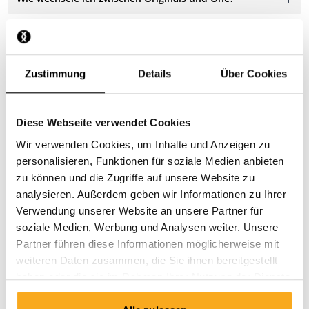
Wie bestelle ich den Rundbrief ab?
Zustimmung
Details
Über Cookies
Wie kann ich meine Daten entfernen?
Diese Webseite verwendet Cookies
Wir verwenden Cookies, um Inhalte und Anzeigen zu
personalisieren, Funktionen für soziale Medien anbieten
zu können und die Zugriffe auf unsere Website zu
Nimm Kontakt auf
analysieren. Außerdem geben wir Informationen zu Ihrer
Verwendung unserer Website an unsere Partner für
Wir sind rund um die Uhr für Sie da! Nutzen Sie unseren
soziale Medien, Werbung und Analysen weiter. Unsere
Chatbot, um schnell eine Antwort zu erhalten. Klicken
Partner führen diese Informationen möglicherweise mit
Sie auf „Kontakt aufnehmen“, wählen Sie Ihre Art der
weiteren Daten zusammen, die Sie ihnen bereitgestellt
Mitgliedschaft aus und stellen Sie Ihre Frage. Sie
haben oder die sie im Rahmen Ihrer Nutzung der Dienste
erreichen uns auch unter hello-de@onthatass.com. Wir
gesammelt haben.
bemühen uns, Ihre Frage innerhalb von 3 Werktagen zu