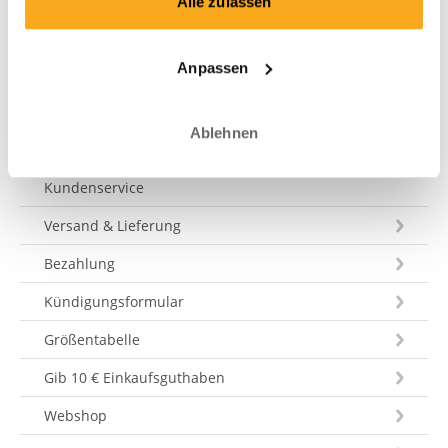
Alle zulassen
beantworten. Tel: +31 73 303 41 75 (Mo–Fr, 09:00–12:00).
Eine Nachricht schicken
Anpassen
Ablehnen
Kundenservice
Versand & Lieferung
Bezahlung
Kündigungsformular
Größentabelle
Gib 10 € Einkaufsguthaben
Webshop