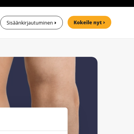
Kokeile nyt
Sisäänkirjautuminen