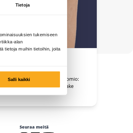
Tietoja
 ominaisuuksien tukemiseen
tiikka-alan
ietoja muihin tietoihin, joita
ruutuslomakkeemme. Tärkeä huomio:
Salli kaikki
uksia yhdellä tilillä? Täytä lomake
Seuraa meitä