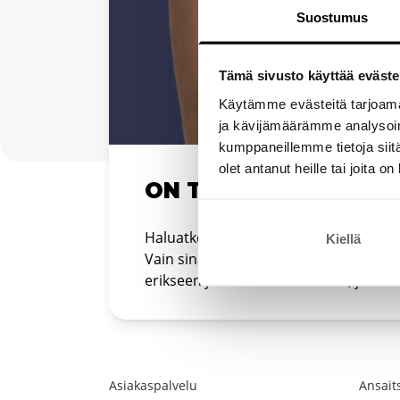
Suostumus
Tämä sivusto käyttää eväste
Käytämme evästeitä tarjoama
ja kävijämäärämme analysoim
kumppaneillemme tietoja siitä
olet antanut heille tai joita o
ON THAT ASS -tilauk
Haluatko peruuttaa ON THAT ASS -ti
Kiellä
Vain sinä tai valtuutettu henkilö voitte
erikseen jokaisesta tilauksesta, jonka
Asiakaspalvelu
Ansaits