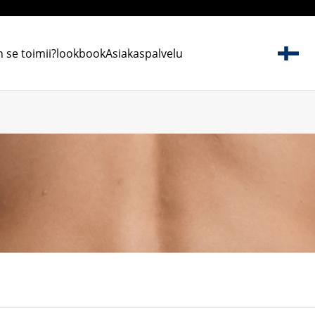
 se toimii?
lookbook
Asiakaspalvelu