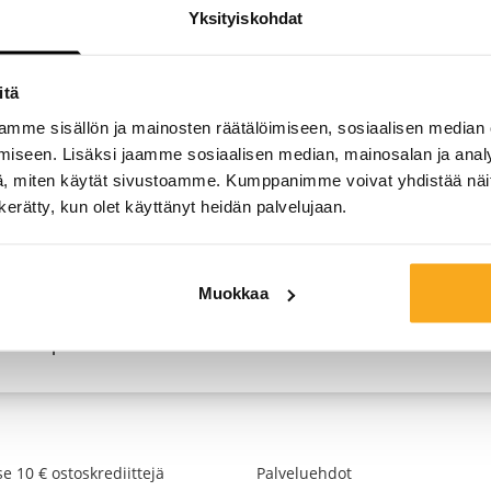
Yksityiskohdat
itä
mme sisällön ja mainosten räätälöimiseen, sosiaalisen median
iseen. Lisäksi jaamme sosiaalisen median, mainosalan ja analy
, miten käytät sivustoamme. Kumppanimme voivat yhdistää näitä t
n kerätty, kun olet käyttänyt heidän palvelujaan.
sesi peruuttaminen
lauksesi peruutusoikeuden voimassaolon aikana? Täytä pe
Muokkaa
 peruuttaa nimissäsi olevat tilaukset. Onko sinulla useita tila
 haluat peruuttaa.
e 10 € ostoskrediittejä
Palveluehdot