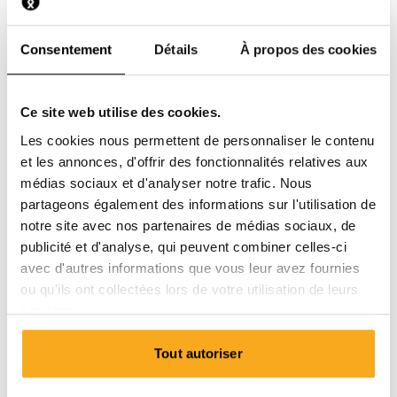
Puis-je résilier un abonnement mis en pause ?
Consentement
Détails
À propos des cookies
Ce site web utilise des cookies.
Les cookies nous permettent de personnaliser le contenu
Contacte-nous
et les annonces, d'offrir des fonctionnalités relatives aux
médias sociaux et d'analyser notre trafic. Nous
Nous sommes à votre disposition 24 h/24 et 7 j/7 !
partageons également des informations sur l'utilisation de
Utilisez notre chatbot pour obtenir une réponse rapide.
notre site avec nos partenaires de médias sociaux, de
Cliquez sur « Nous contacter », sélectionnez votre type
publicité et d'analyse, qui peuvent combiner celles-ci
d’abonnement et posez votre question. Vous pouvez
avec d'autres informations que vous leur avez fournies
également nous joindre à l’adresse hello-
ou qu'ils ont collectées lors de votre utilisation de leurs
fr@onthatass.com. Nous nous efforçons de répondre à
services.
votre question dans les 3 jours ouvrables. Tel: +31 73
303 41 75 (lun–ven, 09:00–12:00).
Tout autoriser
Envoyer un message