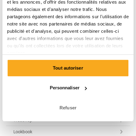
et les annonces, d'offrir des fonctionnalités relatives aux
votre question dans les 3 jours ouvrables. Tel: +31 73
médias sociaux et d'analyser notre trafic. Nous
303 41 75 (lun–ven, 09:00–12:00).
partageons également des informations sur l'utilisation de
notre site avec nos partenaires de médias sociaux, de
Envoyer un message
publicité et d'analyse, qui peuvent combiner celles-ci
avec d'autres informations que vous leur avez fournies
ou qu'ils ont collectées lors de votre utilisation de leurs
services.
Service clientèle
Tout autoriser
Expédition et livraison
Paiement
Personnaliser
Guide des tailles
Refuser
Donne 10 € de crédits.
Webshop
Lookbook