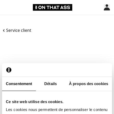
Service client
Contacte-nous
Nous sommes à votre disposition 24 h/24 et 7 j/7 !
Consentement
Détails
À propos des cookies
Utilisez notre chatbot pour obtenir une réponse rapide.
Cliquez sur « Nous contacter », sélectionnez votre type
d’abonnement et posez votre question. Vous pouvez
Ce site web utilise des cookies.
également nous joindre à l’adresse hello-
Les cookies nous permettent de personnaliser le contenu
fr@onthatass.com. Nous nous efforçons de répondre à