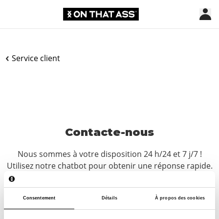
Service client
Contacte-nous
Nous sommes à votre disposition 24 h/24 et 7 j/7 !
Utilisez notre chatbot pour obtenir une réponse rapide.
Cliquez sur « Nous contacter », sélectionnez votre type
d’abonnement et posez votre question. Vous pouvez
également nous joindre à l’adresse hello-
Consentement
Détails
À propos des cookies
fr@onthatass.com. Nous nous efforçons de répondre à