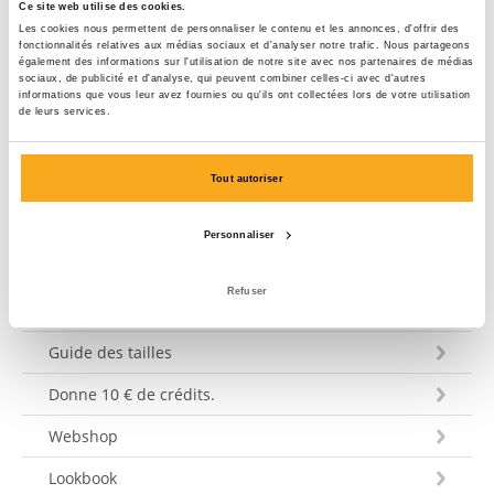
votre question dans les 3 jours ouvrables. Tel: +31 73
Ce site web utilise des cookies.
Les cookies nous permettent de personnaliser le contenu et les annonces, d'offrir des
303 41 75 (lun–ven, 09:00–12:00).
fonctionnalités relatives aux médias sociaux et d'analyser notre trafic. Nous partageons
également des informations sur l'utilisation de notre site avec nos partenaires de médias
sociaux, de publicité et d'analyse, qui peuvent combiner celles-ci avec d'autres
Envoyer un message
informations que vous leur avez fournies ou qu'ils ont collectées lors de votre utilisation
de leurs services.
Tout autoriser
Service clientèle
Personnaliser
Expédition et livraison
Refuser
Paiement
Guide des tailles
Donne 10 € de crédits.
Webshop
Lookbook