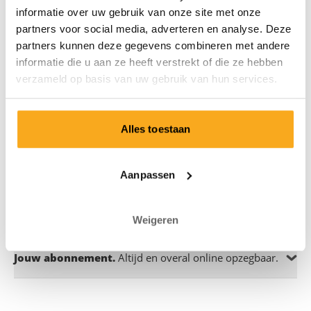
informatie over uw gebruik van onze site met onze
Al deze ervaringen en wilde ideeën worden
partners voor social media, adverteren en analyse. Deze
meegesleurd in een tornado van creativiteit waardoor
partners kunnen deze gegevens combineren met andere
elke keer weer de mooiste creaties ontstaan. En
informatie die u aan ze heeft verstrekt of die ze hebben
waardoor het eindelijk mogelijk is om iedere maand
verzameld op basis van uw gebruik van hun services.
een premium boxershort te ontvangen, voorzien van
een uniek design.
Alles toestaan
Onderwerpen
Aanpassen
Een nieuw design.
Elke maand.
Weigeren
Jouw abonnement.
Altijd en overal online opzegbaar.