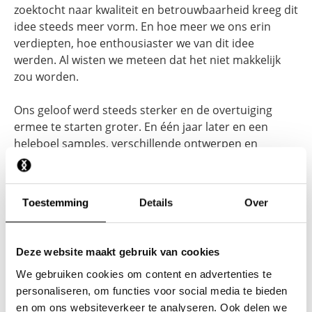
zoektocht naar kwaliteit en betrouwbaarheid kreeg dit
idee steeds meer vorm. En hoe meer we ons erin
verdiepten, hoe enthousiaster we van dit idee
werden. Al wisten we meteen dat het niet makkelijk
zou worden.
Ons geloof werd steeds sterker en de overtuiging
ermee te starten groter. En één jaar later en een
heleboel samples, verschillende ontwerpen en
kritische blikken verder, was het dan zover: ON THAT
ASS was geboren.
Toestemming
Details
Over
Vanaf dat moment leven wij en onze members, elke
maand toe naar een nieuw ontwerp. Waarbij we de
inspiratie voor onze prints echt overal vandaan halen.
Deze website maakt gebruik van cookies
We kijken naar muziekclips, soms uit lang vervlogen
We gebruiken cookies om content en advertenties te
tijden, of we doen inspiratie op tijdens een avondje
personaliseren, om functies voor social media te bieden
feestvieren in een wereldstad.
en om ons websiteverkeer te analyseren. Ook delen we