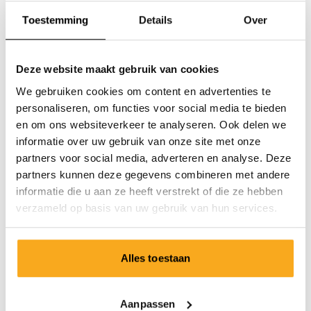
Toestemming
Details
Over
E-mail
Deze website maakt gebruik van cookies
Algemeen directeur
We gebruiken cookies om content en advertenties te
personaliseren, om functies voor social media te bieden
Handelsregister
en om ons websiteverkeer te analyseren. Ook delen we
informatie over uw gebruik van onze site met onze
partners voor social media, adverteren en analyse. Deze
BTW-nummer
partners kunnen deze gegevens combineren met andere
informatie die u aan ze heeft verstrekt of die ze hebben
Europese Commissie
verzameld op basis van uw gebruik van hun services.
Alles toestaan
Klantenservice
Verzending & levering
Aanpassen