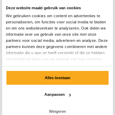
Altijd gratis verzending
Deze website maakt gebruik van cookies
We gebruiken cookies om content en advertenties te
personaliseren, om functies voor social media te bieden
Je gratis socks ligt klaar.
en om ons websiteverkeer te analyseren. Ook delen we
informatie over uw gebruik van onze site met onze
Sluit nu je abonnement af en ontvang een gratis
welkomstcadeau bij je eerste levering! Exclusieve designs,
partners voor social media, adverteren en analyse. Deze
topkwaliteit en verrassende prints voor een scherpe prijs.
partners kunnen deze gegevens combineren met andere
Waar wacht je nog op?
informatie die u aan ze heeft verstrekt of die ze hebben
verzameld op basis van uw gebruik van hun services.
Inloggen
Alles toestaan
Aanpassen
Goed om te weten
Weigeren