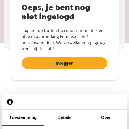
Word weer member!
Oeps, je bent nog
1+1 GRATIS socks
niet ingelogd
Inloggen
Log met de button hieronder in om te zien
Door te bevestigen ga je akkoord met de
Algemene
of je in aanmerking komt voor de 1+1
Voorwaarden
.
heractivatie deal. We verwelkomen je graag
weer bij de club!
Inloggen
Het nieuwste design
Een paar mystery socks gratis
Toestemming
Details
Over