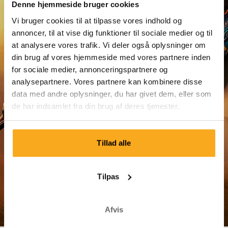
Denne hjemmeside bruger cookies
Vi bruger cookies til at tilpasse vores indhold og
annoncer, til at vise dig funktioner til sociale medier og til
Nulstil adgangskode
at analysere vores trafik. Vi deler også oplysninger om
din brug af vores hjemmeside med vores partnere inden
Log ind
for sociale medier, annonceringspartnere og
analysepartnere. Vores partnere kan kombinere disse
data med andre oplysninger, du har givet dem, eller som
de har indsamlet fra din brug af deres tjenester.
Tillad alle
Kundeservice
Tilpas
Forsendelse og levering
Betaling
Afvis