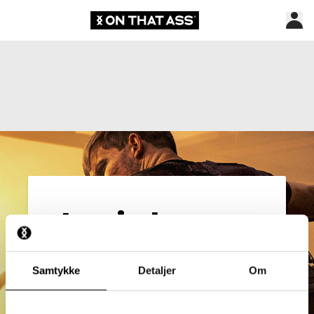
Log ind
E-mailadresse*
Samtykke
Detaljer
Om
Adgangskode*