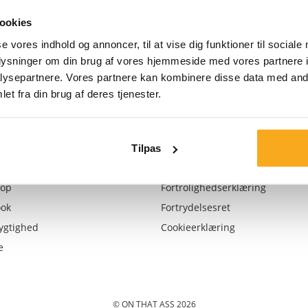
ookies
Pakning
se vores indhold og annoncer, til at vise dig funktioner til sociale
oplysninger om din brug af vores hjemmeside med vores partnere i
Genbrug
ysepartnere. Vores partnere kan kombinere disse data med andr
et fra din brug af deres tjenester.
Tilpas
€ shopping-kredit
Vilkår og betingelser
op
Fortrolighedserklæring
ook
Fortrydelsesret
ygtighed
Cookieerklæring
e
© ON THAT ASS 2026