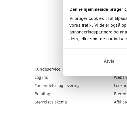
Denne hjemmeside bruger c
Vi bruger cookies til at tilpas
vores trafik. Vi deler også 
annonceringspartnere og anal
dem, eller som de har indsaml
Afvis
Kundeservice
Giv 10
Log ind
Websh
Forsendelse og levering
Lookb
Betaling
Bæred
Størrelses skema
Affiliat