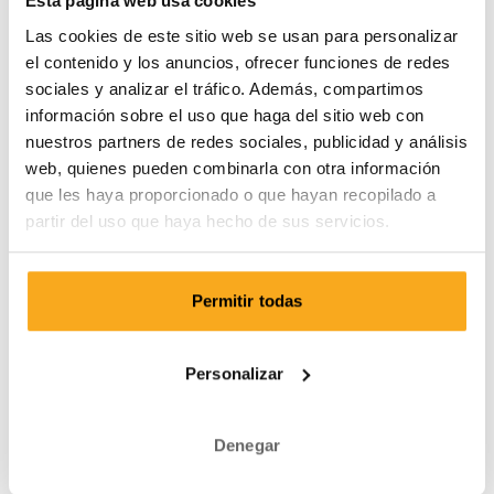
Envío siempre gratis
Esta página web usa cookies
Las cookies de este sitio web se usan para personalizar
el contenido y los anuncios, ofrecer funciones de redes
sociales y analizar el tráfico. Además, compartimos
Tus socks gratis están listos.
información sobre el uso que haga del sitio web con
nuestros partners de redes sociales, publicidad y análisis
¡Reactiva tu membresía ahora y recibe un regalo de
web, quienes pueden combinarla con otra información
bienvenida gratis con tu primer envío! Diseños exclusivos,
calidad superior y estampados sorprendentes a un precio
que les haya proporcionado o que hayan recopilado a
muy competitivo. ¿A qué estás esperando?
partir del uso que haya hecho de sus servicios.
Iniciar sesión
Permitir todas
Personalizar
Bueno saberlo
Denegar