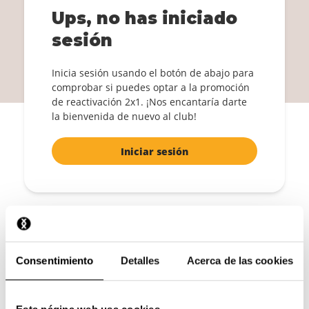
¡Vuelve a ser miembro!
Ups, no has iniciado
1+1 GRATIS calcetines
sesión
Iniciar sesión
Inicia sesión usando el botón de abajo para
Al confirmar, aceptas los
Términos y condiciones
.
comprobar si puedes optar a la promoción
de reactivación 2x1. ¡Nos encantaría darte
la bienvenida de nuevo al club!
Iniciar sesión
El último diseño
Consentimiento
Detalles
Acerca de las cookies
Un par de calcetines sorpresa gratis