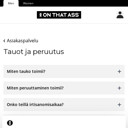
Men
Women
Asiakaspalvelu
Tauot ja peruutus
Miten tauko toimii?
Miten peruuttaminen toimii?
Onko teillä irtisanomisaikaa?
Veloitetaanko minua peruutuksesta?