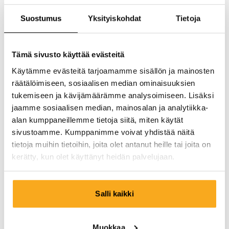
Voinko peruuttaa tauotetun jäsenyyden?
Suostumus
Yksityiskohdat
Tietoja
Tämä sivusto käyttää evästeitä
Käytämme evästeitä tarjoamamme sisällön ja mainosten
räätälöimiseen, sosiaalisen median ominaisuuksien
tukemiseen ja kävijämäärämme analysoimiseen. Lisäksi
Ota meihin yhteyttä
jaamme sosiaalisen median, mainosalan ja analytiikka-
alan kumppaneillemme tietoja siitä, miten käytät
Olemme täällä sinua varten 24/7! Käytä chatbottiamme,
sivustoamme. Kumppanimme voivat yhdistää näitä
niin saat vastauksen nopeasti. Napsauta "Ota yhteyttä",
tietoja muihin tietoihin, joita olet antanut heille tai joita on
valitse jäsenyytesi tyyppi ja esitä kysymyksesi. Tavoitat
kerätty, kun olet käyttänyt heidän palvelujaan.
meidät myös osoitteesta hello-uk@onthatass.com.
Pyrimme vastaamaan kysymykseesi 3 työpäivän
kuluessa. Tel: +31 73 303 41 75 (ma–pe, 09:00–12:00).
Salli kaikki
Lähetä viesti
Muokkaa