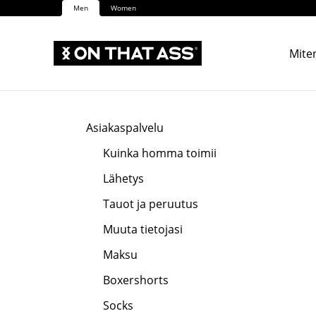
Men
Women
Miten
Asiakaspalvelu
Kuinka homma toimii
Lähetys
Tauot ja peruutus
Muuta tietojasi
Maksu
Boxershorts
Socks