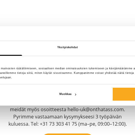
Yksityiskohdat
 mainosten räätälöimiseen, sosiaalisen median ominaisuuksien tukemiseen ja kävijämäärämme a
Ota meihin yhteyttä
neillemme tietoja siitä, miten käytät sivustoamme. Kumppanimme voivat yhdistää näitä tietoja muih
velujaan.
Olemme täällä sinua varten 24/7! Käytä chatbottiamme,
niin saat vastauksen nopeasti. Napsauta "Ota yhteyttä",
Muokkaa
valitse jäsenyytesi tyyppi ja esitä kysymyksesi. Tavoitat
meidät myös osoitteesta hello-uk@onthatass.com.
Pyrimme vastaamaan kysymykseesi 3 työpäivän
kuluessa. Tel: +31 73 303 41 75 (ma–pe, 09:00–12:00).