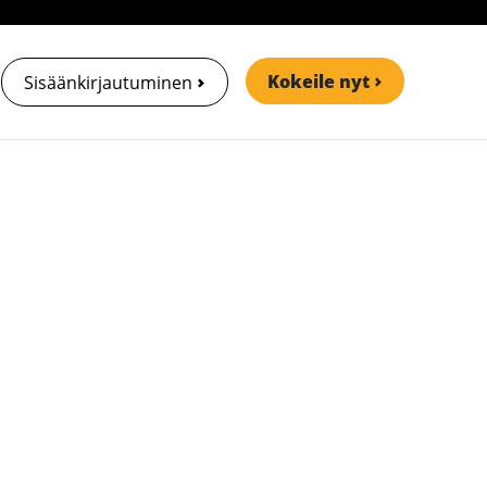
Kokeile nyt
Sisäänkirjautuminen