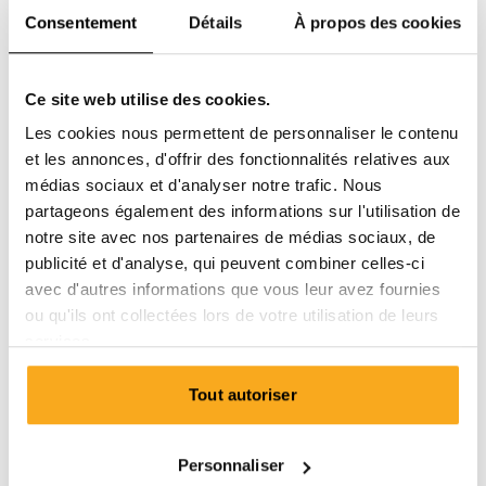
Consentement
Détails
À propos des cookies
Ce site web utilise des cookies.
Contacte-nous
Les cookies nous permettent de personnaliser le contenu
Nous sommes à votre disposition 24 h/24 et 7 j/7 !
et les annonces, d'offrir des fonctionnalités relatives aux
Utilisez notre chatbot pour obtenir une réponse rapide.
médias sociaux et d'analyser notre trafic. Nous
Cliquez sur « Nous contacter », sélectionnez votre type
partageons également des informations sur l'utilisation de
d’abonnement et posez votre question. Vous pouvez
notre site avec nos partenaires de médias sociaux, de
également nous joindre à l’adresse hello-
publicité et d'analyse, qui peuvent combiner celles-ci
fr@onthatass.com. Nous nous efforçons de répondre à
avec d'autres informations que vous leur avez fournies
votre question dans les 3 jours ouvrables. Tel: +31 73
ou qu'ils ont collectées lors de votre utilisation de leurs
303 41 75 (lun–ven, 09:00–12:00).
services.
Envoyer un message
Tout autoriser
Personnaliser