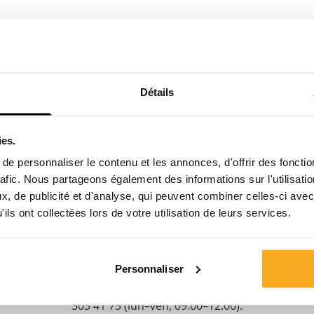
Détails
ies.
Contacte-nous
e personnaliser le contenu et les annonces, d'offrir des fonctio
rafic. Nous partageons également des informations sur l'utilisati
Nous sommes à votre disposition 24 h/24 et 7 j/7 !
, de publicité et d'analyse, qui peuvent combiner celles-ci avec
Utilisez notre chatbot pour obtenir une réponse rapide.
ils ont collectées lors de votre utilisation de leurs services.
Cliquez sur « Nous contacter », sélectionnez votre type
d’abonnement et posez votre question. Vous pouvez
également nous joindre à l’adresse hello-
Personnaliser
fr@onthatass.com. Nous nous efforçons de répondre à
votre question dans les 3 jours ouvrables. Tel: +31 73
303 41 75 (lun–ven, 09:00–12:00).