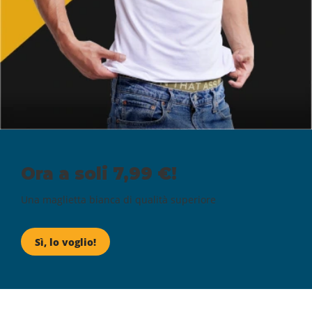
Ora a soli 7,99 €!
Una maglietta bianca di qualità superiore
Sì, lo voglio!