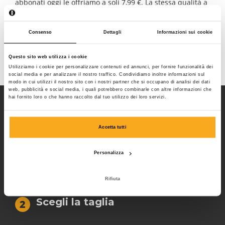
abbonati oggi le offriamo a soli 7,99 €. La stessa qualità a
un prezzo decisamente più basso! Cosa aspetti?
Consenso
Dettagli
Informazioni sui cookie
Sì, lo voglio!
Questo sito web utilizza i cookie
Utilizziamo i cookie per personalizzare contenuti ed annunci, per fornire funzionalità dei
social media e per analizzare il nostro traffico. Condividiamo inoltre informazioni sul
modo in cui utilizzi il nostro sito con i nostri partner che si occupano di analisi dei dati
web, pubblicità e social media, i quali potrebbero combinarle con altre informazioni che
hai fornito loro o che hanno raccolto dal tuo utilizzo dei loro servizi.
Fai il grande
Accetta tutti
passo:
Personalizza
Controlla i tuoi dati
1
Rifiuta
Scegli la taglia
2