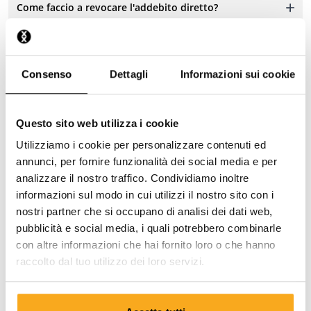
Come faccio a revocare l'addebito diretto?
Ho pagato, ma non ho ancora ricevuto nulla.
Consenso
Dettagli
Informazioni sui cookie
Perché ricevo solleciti di pagamento?
Questo sito web utilizza i cookie
Utilizziamo i cookie per personalizzare contenuti ed
annunci, per fornire funzionalità dei social media e per
analizzare il nostro traffico. Condividiamo inoltre
informazioni sul modo in cui utilizzi il nostro sito con i
Mettiti in contatto con noi
nostri partner che si occupano di analisi dei dati web,
pubblicità e social media, i quali potrebbero combinarle
Restiamo a tua disposizione 24 ore su 24, 7 giorni su 7!
con altre informazioni che hai fornito loro o che hanno
Utilizza il nostro chatbot per ricevere rapidamente una
raccolto dal tuo utilizzo dei loro servizi.
risposta. Clicca su “Contattaci”, seleziona il tipo di
abbonamento e formula la tua domanda. Puoi
contattarci anche tramite l’indirizzo e-mail hello-