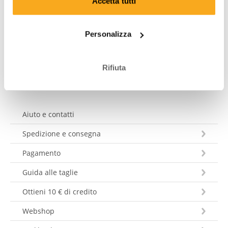
Accetta tutti
it@onthatass.com. Ci impegniamo a rispondere alla tua
domanda entro 3 giorni lavorativi. Tel: +31 73 303 41 75
(lun–ven, 09:00–12:00).
Personalizza
Mandare un messaggio
Rifiuta
Aiuto e contatti
Spedizione e consegna
Pagamento
Guida alle taglie
Ottieni 10 € di credito
Webshop