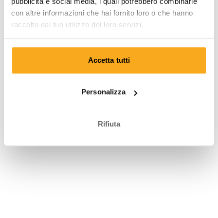
pubblicità e social media, i quali potrebbero combinarle
con altre informazioni che hai fornito loro o che hanno
raccolto dal tuo utilizzo dei loro servizi.
Termini e condizioni
|
Informativa sulla privacy
|
Diritto di recesso
|
Impronta
|
Dichiarazione sui cookie
|
© ON THAT ASS 2026
Accetta tutti
Personalizza
Rifiuta