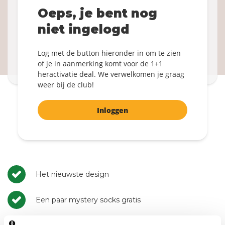
Word weer member!
Oeps, je bent nog
1+1 GRATIS socks
niet ingelogd
Inloggen
Log met de button hieronder in om te zien
Door te bevestigen ga je akkoord met de
Algemene
of je in aanmerking komt voor de 1+1
Voorwaarden
.
heractivatie deal. We verwelkomen je graag
weer bij de club!
Inloggen
Het nieuwste design
Een paar mystery socks gratis