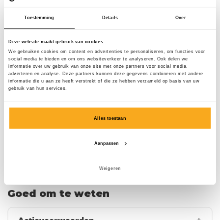
Altijd gratis verzending
Toestemming
Details
Over
Deze website maakt gebruik van cookies
Je gratis socks ligt klaar.
We gebruiken cookies om content en advertenties te personaliseren, om functies voor
social media te bieden en om ons websiteverkeer te analyseren. Ook delen we
Sluit nu je abonnement af en ontvang een gratis
informatie over uw gebruik van onze site met onze partners voor social media,
adverteren en analyse. Deze partners kunnen deze gegevens combineren met andere
welkomstcadeau bij je eerste levering! Exclusieve designs,
informatie die u aan ze heeft verstrekt of die ze hebben verzameld op basis van uw
topkwaliteit en verrassende prints voor een scherpe prijs.
gebruik van hun services.
Waar wacht je nog op?
Alles toestaan
Inloggen
Aanpassen
Weigeren
Goed om te weten