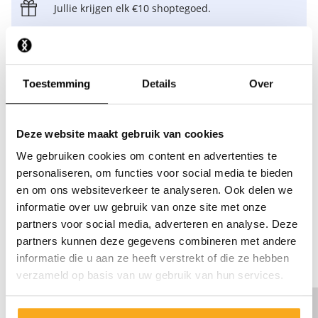
Jullie krijgen elk €10 shoptegoed.
Nu aanmelden
Toestemming
Details
Over
Al een account? Log
hier
in om via jouw account vrienden
uit te nodigen.
Deze website maakt gebruik van cookies
*Voor elke aanmelding krijg je €10 shoptegoed. Je kunt hiermee max. €20
shoptegoed verdienen.
We gebruiken cookies om content en advertenties te
personaliseren, om functies voor social media te bieden
en om ons websiteverkeer te analyseren. Ook delen we
Hier spaar je voor.
informatie over uw gebruik van onze site met onze
partners voor social media, adverteren en analyse. Deze
Speciaal voor ons Loyalty Program ontwikkelen wij exclusieve
partners kunnen deze gegevens combineren met andere
ON THAT ASS items. Bekijk een paar van onze bestsellers
informatie die u aan ze heeft verstrekt of die ze hebben
hieronder!
verzameld op basis van uw gebruik van hun services.